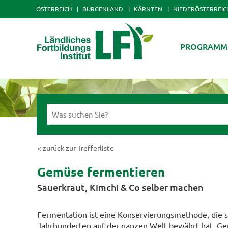
ÖSTERREICH
BURGENLAND
KÄRNTEN
NIEDERÖSTERREIC
PROGRAMM
< zurück zur Trefferliste
Gemüse fermentieren
Sauerkraut, Kimchi & Co selber machen
Fermentation ist eine Konservierungsmethode, die si
Jahrhunderten auf der ganzen Welt bewährt hat. G