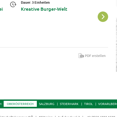
Dauer: 3 Einheiten
Da
ei
Kreative Burger-Welt
B
B
.
PDF erstellen
H
OBERÖSTERREICH
SALZBURG
STEIERMARK
TIROL
VORARLBER