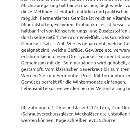
Milchsäuregärung haltbar zu machen, liegt wieder vo
diese Methode ist einfach, natürlich und praktisch i
möglich. Fermentiertes Gemüse ist reich an Vitamin
Mineralstoffen, Enzymen, Probiotika - es ist besser v
haltbar, frei von Konservierungs- und Zusatzstoffen 
durch seine natürliche Aromenvielfalt. Das Grundreze
Gemüse + Salz + Zeit. Wie es genau geht, welche G
geeignet sind, welche Gefäße, Gewürze etc. verwen
erfahren Sie in diesem Do-it-yourself-Fermentations
Gemeinsam mit der Seminarbäuerin wird gehobelt, 
gestampft. Vom klassischen Sauerkraut bis zum tren
Werden Sie zum Fermentier-Profi. Mit fermentierten K
Gemüses perfekt für die Wintermonate einfangen.
Lebensmittelkosten werden bei der Veranstaltung bar
Mitzubringen: 1-2 kleine Gläser 0,125 Liter, 2 mittlere
(Schraubverschlussgläser, Weckgläser etc.), stabilen
werden können, Kugelschreiber, evtl. Schürze