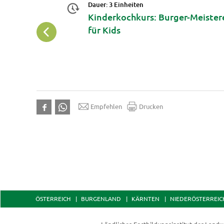
Dauer: 3 Einheiten
p: Smart
Kinderkochkurs: Burger-Meister
für Kids
Empfehlen
Drucken
ÖSTERREICH
BURGENLAND
KÄRNTEN
NIEDERÖSTERREIC