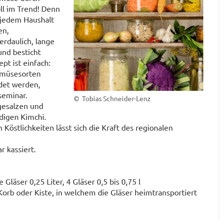
ll im Trend! Denn
n jedem Haushalt
en,
erdaulich, lange
und besticht
pt ist einfach:
emüsesorten
det werden,
seminar.
© Tobias Schneider-Lenz
gesalzen und
digen Kimchi.
östlichkeiten lässt sich die Kraft des regionalen
 kassiert.
 Gläser 0,25 Liter, 4 Gläser 0,5 bis 0,75 l
 Korb oder Kiste, in welchem die Gläser heimtransportiert