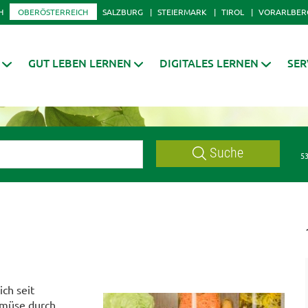
H
OBERÖSTERREICH
SALZBURG
STEIERMARK
TIROL
VORARLBER
GUT LEBEN LERNEN
DIGITALES LERNEN
SER
Suche
53
ch seit
emüse durch