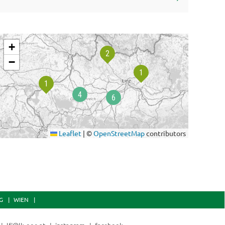
uer: 3 Einheiten
Dauer: 3 Einheiten
rot & Gebäck aus dem eigenen
Wild auf Wil
ackofen
+
−
Leaflet
|
©
OpenStreetMap
contributors
G
WIEN