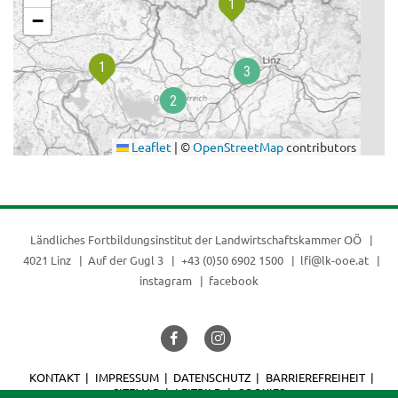
−
Leaflet
|
©
OpenStreetMap
contributors
Ländliches Fortbildungsinstitut der
Landwirtschaftskammer OÖ
4021 Linz
Auf der Gugl 3
+43 (0)50 6902 1500
lfi@lk-ooe.at
instagram
facebook
KONTAKT
IMPRESSUM
DATENSCHUTZ
BARRIEREFREIHEIT
SITEMAP
LEITBILD
COOKIES